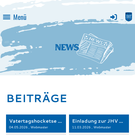
Menü
BEITRÄGE
Vatertagshocketse beim ASV!
Einladung zur JHV 2026
04.05.2026
, Webmaster
11.03.2026
, Webmaster