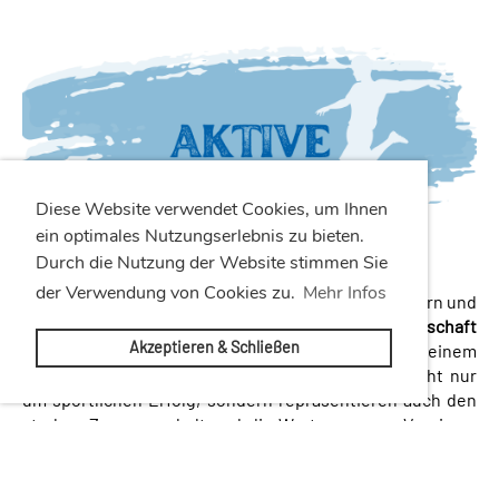
Diese Website verwendet Cookies, um Ihnen
ein optimales Nutzungserlebnis zu bieten.
Durch die Nutzung der Website stimmen Sie
der Verwendung von Cookies zu.
Mehr Infos
Mit einer gesunden Mischung aus erfahrenen Spielern und
jungen Talenten geht unsere
1. und 2. Mannschaft
Akzeptieren & Schließen
motiviert auf Punktejagd. Unterstützt von einem
engagierten Trainerteam, kämpfen die Aktiven nicht nur
um sportlichen Erfolg, sondern repräsentieren auch den
starken Zusammenhalt und die Werte unseres Vereins –
auf und neben dem Spielfeld.